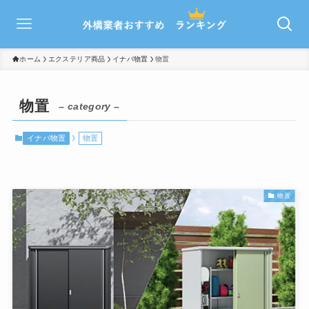
ホーム
エクステリア商品
イナバ物置
物置
物置
– category –
イナバ物置
物置
物置