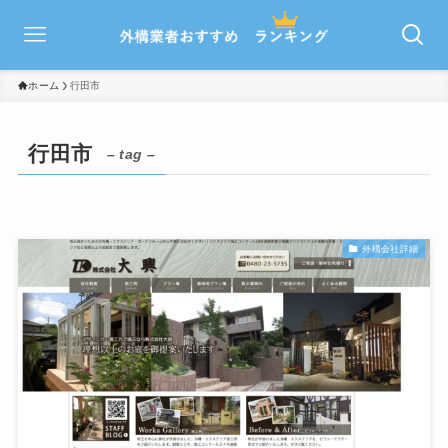
ホーム
行田市
行田市
– tag –
外構会社詳細