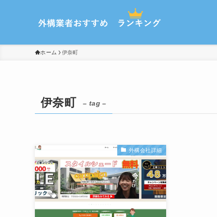
ホーム
伊奈町
伊奈町
– tag –
外構会社詳細